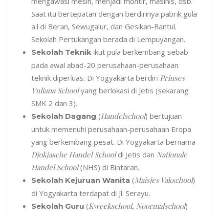
mengawasi mesin, menjadi montir, masinis, dsb.
Saat itu bertepatan dengan berdirinya pabrik gula
a.l di Beran, Sewugalur, dan Gesikan-Bantul.
Sekolah Pertukangan berada di Lempuyangan.
ikut pula berkembang sebab
Sekolah Teknik
pada awal abad-20 perusahaan-perusahaan
teknik diperluas. Di Yogyakarta berdiri
Prinses
Yuliana School
yang berlokasi di Jetis (sekarang
SMK 2 dan 3).
(
Handelschool
) bertujuan
Sekolah Dagang
untuk memenuhi perusahaan-perusahaan Eropa
yang berkembang pesat. Di Yogyakarta bernama
Djokjasche Handel School
di Jetis dan
Nationale
Handel School
(NHS) di Bintaran.
(
Maisjes Vakschool
)
Sekolah Kejuruan Wanita
di Yogyakarta terdapat di Jl. Serayu.
(
Kweekschool, Noormalschool
)
Sekolah Guru