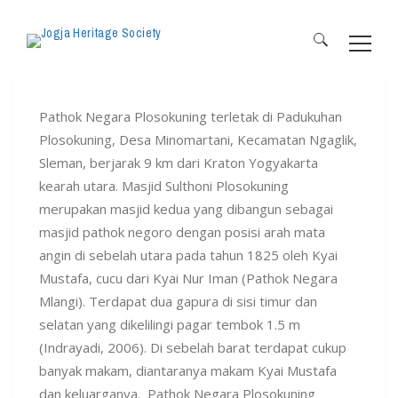
Pathok Negara Plosokuning
December 5, 2020
By
Jogja Heritage Society
Search
for:
Pathok Negara Plosokuning terletak di Padukuhan
Plosokuning, Desa Minomartani, Kecamatan Ngaglik,
Sleman, berjarak 9 km dari Kraton Yogyakarta
kearah utara. Masjid Sulthoni Plosokuning
merupakan masjid kedua yang dibangun sebagai
masjid pathok negoro dengan posisi arah mata
angin di sebelah utara pada tahun 1825 oleh Kyai
Mustafa, cucu dari Kyai Nur Iman (Pathok Negara
Mlangi). Terdapat dua gapura di sisi timur dan
selatan yang dikelilingi pagar tembok 1.5 m
(Indrayadi, 2006). Di sebelah barat terdapat cukup
banyak makam, diantaranya makam Kyai Mustafa
dan keluarganya. Pathok Negara Plosokuning