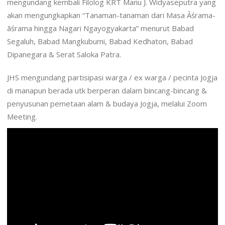
mengundang kembali Filolog KRT Manu J. Widyaseputra yang
akan mengungkapkan “Tanaman-tanaman dari Masa Āśrama-
āśrama hingga Nagari Ngayogyakarta” menurut Babad
Segaluh, Babad Mangkubumi, Babad Kedhaton, Babad
Dipanegara & Serat Saloka Patra.
JHS mengundang partisipasi warga / ex warga / pecinta Jogja
di manapun berada utk berperan dalam bincang-bincang &
penyusunan pemetaan alam & budaya Jogja, melalui Zoom
Meeting.