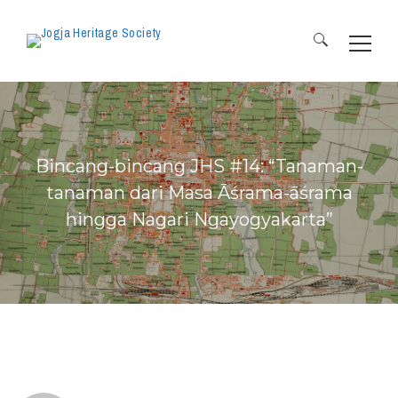
Search
for:
Bincang-bincang JHS #14: “Tanaman-
tanaman dari Masa Āśrama-āśrama
hingga Nagari Ngayogyakarta”