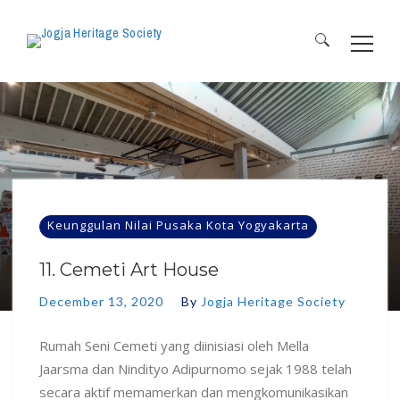
Search
for:
Keunggulan Nilai Pusaka Kota Yogyakarta
11. Cemeti Art House
December 13, 2020
By
Jogja Heritage Society
Rumah Seni Cemeti yang diinisiasi oleh Mella
Jaarsma dan Nindityo Adipurnomo sejak 1988 telah
secara aktif memamerkan dan mengkomunikasikan