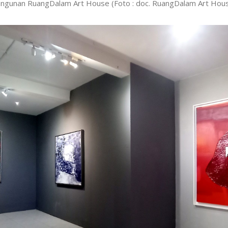
ngunan RuangDalam Art House (Foto : doc. RuangDalam Art Hou