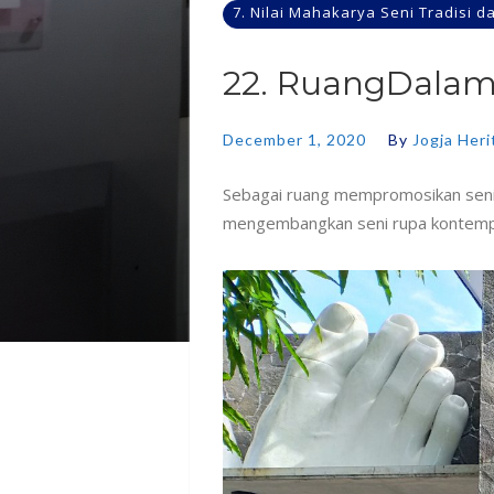
7. Nilai Mahakarya Seni Tradisi 
22. RuangDalam
December 1, 2020
By
Jogja Heri
Sebagai ruang mempromosikan seni
mengembangkan seni rupa kontemporer