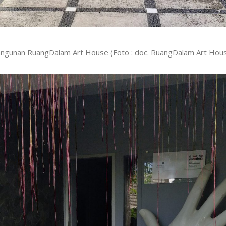
ngunan RuangDalam Art House (Foto : doc. RuangDalam Art Hou